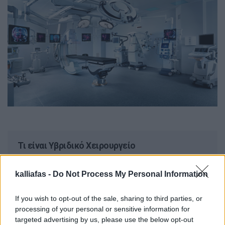
Τι είναι Υβριδικό Χειρουργείο
Το Υβριδικό χειρουργείο είναι ο πιο σύγχρονος και
ασφαλής χώρος για τη θεραπεία των παθήσεων των
kalliafas -
Do Not Process My Personal Information
αγγείων ολόκληρου του σώματος, διότι προσφέρει τη
δυνατότητα για αναίμακτες και ανοικτές αγγειακές
επεμβάσεις στον ίδιο χώρο, χρόνο και ασθενή.
If you wish to opt-out of the sale, sharing to third parties, or
Διαβάστε περισσότερα
processing of your personal or sensitive information for
targeted advertising by us, please use the below opt-out