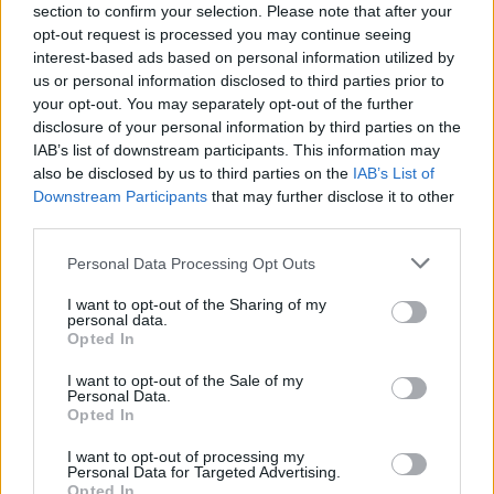
section to confirm your selection. Please note that after your
opt-out request is processed you may continue seeing
interest-based ads based on personal information utilized by
us or personal information disclosed to third parties prior to
Ποια Είναι Τα Οφέλη Του Υβριδικού
your opt-out. You may separately opt-out of the further
Χειρουργείου
disclosure of your personal information by third parties on the
Δηλαδή, με το υβριδικό χειρουργείο μπορούμε να
IAB’s list of downstream participants. This information may
αντιμετωπίσουμε διαδερμικά τους περισσότερους
also be disclosed by us to third parties on the
IAB’s List of
ασθενείς με αγγειακά προβλήματα.
Downstream Participants
that may further disclose it to other
Διαβάστε περισσότερα
third parties.
Personal Data Processing Opt Outs
I want to opt-out of the Sharing of my
Περιγραφή Του Υβριδικού Χειρουργείου Του
personal data.
Opted In
ΥΓΕΙΑ
Το Υβριδικό Χειρουργείο του ΥΓΕΙΑ, το οποίο καλύπτει
I want to opt-out of the Sale of my
μια επιφάνεια 87 τετραγωνικών μέτρων, περιλαμβάνει
Personal Data.
τα ακόλουθα…
Opted In
Διαβάστε περισσότερα
I want to opt-out of processing my
Personal Data for Targeted Advertising.
Opted In