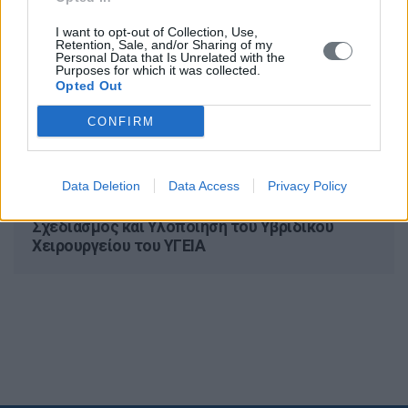
I want to opt-out of Collection, Use,
Retention, Sale, and/or Sharing of my
Ποιες Επεμβάσεις Εκτελούνται Στο Υβριδικό
Personal Data that Is Unrelated with the
Χειρουργείο
Purposes for which it was collected.
Opted Out
Μεταξύ άλλων μπορούν να εκτελεστούν οι ακόλουθες
επεμβάσεις…
CONFIRM
Διαβάστε περισσότερα
Data Deletion
Data Access
Privacy Policy
Σχεδιασμός και Υλοποίηση του Υβριδικού
Χειρουργείου του ΥΓΕΙΑ