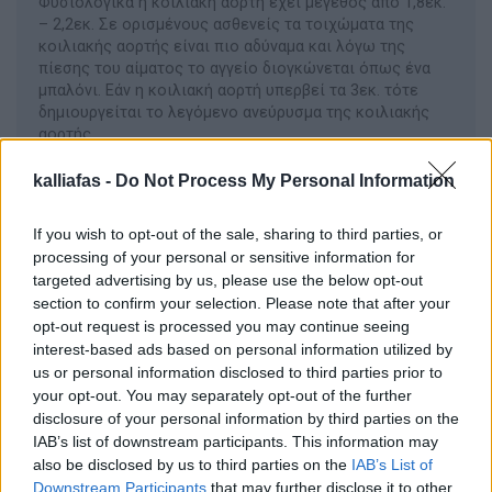
Φυσιολογικά η κοιλιακή αορτή έχει μέγεθος από 1,8εκ.
– 2,2εκ. Σε ορισμένους ασθενείς τα τοιχώματα της
κοιλιακής αορτής είναι πιο αδύναμα και λόγω της
πίεσης του αίματος το αγγείο διογκώνεται όπως ένα
μπαλόνι. Εάν η κοιλιακή αορτή υπερβεί τα 3εκ. τότε
δημιουργείται το λεγόμενο ανεύρυσμα της κοιλιακής
αορτής.
Διαβάστε περισσότερα
kalliafas -
Do Not Process My Personal Information
If you wish to opt-out of the sale, sharing to third parties, or
processing of your personal or sensitive information for
Ανεύρυσμα Θωρακικής Αορτής
targeted advertising by us, please use the below opt-out
Σε ορισμένους ασθενείς τα τοιχώματα της θωρακικής
section to confirm your selection. Please note that after your
αορτής είναι πιο αδύναμα και λόγω της πίεσης του
opt-out request is processed you may continue seeing
αίματος το αγγείο διογκώνεται όπως ένα μπαλόνι
interest-based ads based on personal information utilized by
δημιουργώντας το λεγόμενο ανεύρυσμα της θωρακικής
us or personal information disclosed to third parties prior to
αορτής.
your opt-out. You may separately opt-out of the further
Διαβάστε περισσότερα
disclosure of your personal information by third parties on the
IAB’s list of downstream participants. This information may
also be disclosed by us to third parties on the
IAB’s List of
Downstream Participants
that may further disclose it to other