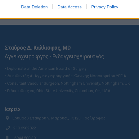
Data Deletion
Data Access
Privacy Policy
Σταύρος Δ. Καλλιάφας, MD
Αγγειοχειρουργός - Ενδαγγειοχειρουργός
• Diplomate of the American Board of Surgery
• Διευθυντής Α’ Αγγειοχειρουργικής Κλινικής Νοσοκομείου ΥΓΕΙΑ
• Consultant Vascular Surgeon, Nottingham University, Nottingham, UK
• Ειδικευθείς εις Ohio State University, Columbus, OH, USA
Ιατρείο
Ερυθρού Σταυρού 9, Μαρούσι, 15123, 1ος Όροφος
210 6982022
6944 500 391