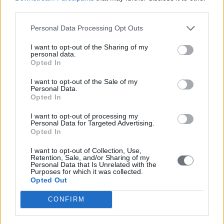
third parties.
Ανεύρυσμα Περιφερικών Αρτηριών
Personal Data Processing Opt Outs
Ανεύρυσμα περιφερικής αρτηρίας ονομάζεται η διάταση
ενός περιφερικού αγγείου λόγω αδυναμίας του
I want to opt-out of the Sharing of my
τοιχώματός του.
personal data.
Διαβάστε περισσότερα
Opted In
I want to opt-out of the Sale of my
Personal Data.
Opted In
Ανεύρυσμα Σπλαχνικών Αρτηριών
I want to opt-out of processing my
Personal Data for Targeted Advertising.
Σπλαχνικές αρτηρίες είναι οι αρτηρίες που μεταφέρουν
Opted In
αίμα στα εσωτερικά όργανα του σώματος (τα σπλάχνα).
Ανεύρυσμα σπλαχνικής αρτηρίας ονομάζεται η διάταση
I want to opt-out of Collection, Use,
ενός σπλαχνικού αγγείου λόγω αδυναμίας του
Retention, Sale, and/or Sharing of my
Personal Data that Is Unrelated with the
τοιχώματός του.
Purposes for which it was collected.
Διαβάστε περισσότερα
Opted Out
CONFIRM