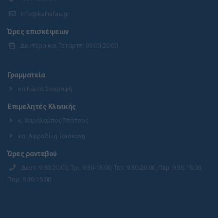
info@kalliafas.gr
Ώρες επισκέψεων
Δευτέρα και Τετάρτη: 09:00-20:00
Γραμματεία
κα Γιώτα Σουραφή
Επιμελητές Κλινικής
κ. Χαράλαμπος Τσάτσος
κα. Αφροδίτη Τσιόκανη
Ώρες ραντεβού
Δευτ. 9.30-20.00, Τρι. 9.30-15.00, Τετ. 9.30-20.00, Πεμ. 9.30-15.00,
Παρ. 9.30-15.00